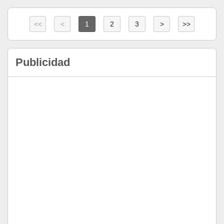
<<
<
1
2
3
>
>>
Publicidad